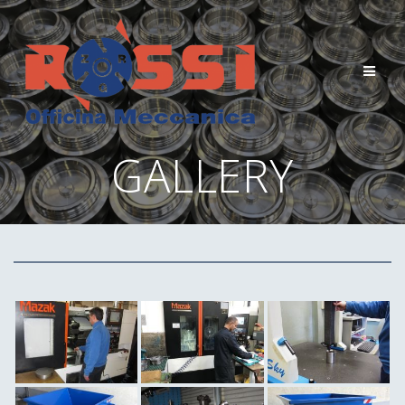
Salta
al
contenuto
GALLERY